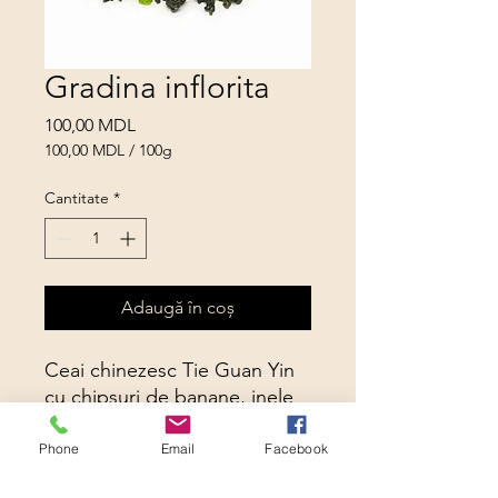
Gradina inflorita
Preț
100,00 MDL
100,00 MDL
/
100g
100,00 MDL
per
Cantitate
*
100
Grams
Adaugă în coș
Ceai chinezesc Tie Guan Yin
cu chipsuri de banane, inele
de kiwi, curmal și ananas. Cu
adaos de felii de pepene
Phone
Email
Facebook
galben și piersici, precum și