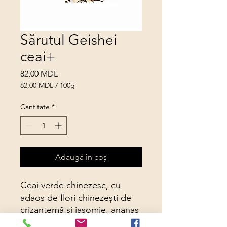
Sărutul Geishei
ceai+
Preț
82,00 MDL
82,00 MDL
/
100g
82,00 MDL
per
Cantitate
*
100
Grams
Adaugă în coș
Ceai verde chinezesc, cu
adaos de flori chinezești de
crizantemă și iasomie, ananas
confiat, bucăți de căpșuni și