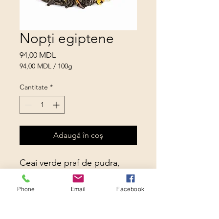
Nopți egiptene
Preț
94,00 MDL
94,00 MDL
/
100g
94,00 MDL
per
Cantitate
*
100
Grams
Adaugă în coș
Ceai verde praf de pudra,
bucăți de căpșuni și fructe
tropicale, petale de gălbenele
Phone
Email
Facebook
și floarea de colț. Băutura are
gust și aromă de fructe de