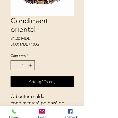
Condiment
oriental
Preț
84,00 MDL
84,00 MDL
/
100g
84,00 MDL
per
Cantitate
*
100
Grams
Adaugă în coș
O băutură caldă
condimentată pe bază de
ceai verde cu frunze mari Praf
de pușcă cu adaos de
Phone
Email
Facebook