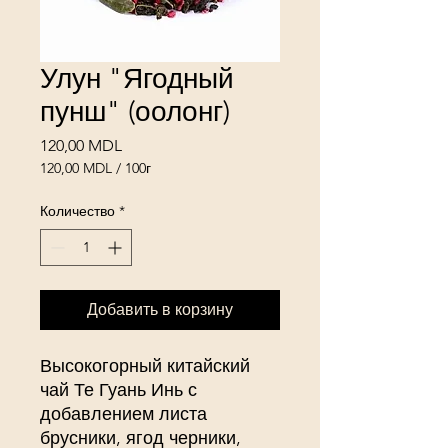
Улун "Ягодный
пунш" (оолонг)
Цена
120,00 MDL
120,00 MDL
/
100г
120,00 MDL
за
Количество
*
100
Граммы
Добавить в корзину
Высокогорный китайский
чай Те Гуань Инь с
добавлением листа
брусники, ягод черники,