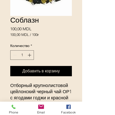
Соблазн
Цена
100,00 MDL
100,00 MDL
/
100г
100,00 MDL
за
Количество
*
100
Граммы
Добавить в корзину
Отборный крупнолистовой
цейлонский черный чай ОР1
с ягодами годжи и красной
смородины, кусочками
ананаса, лепестками
Phone
Email
Facebook