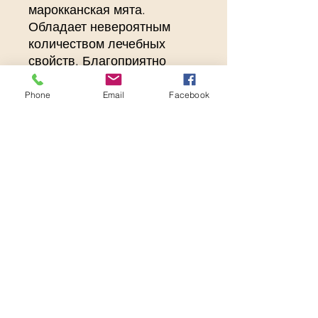
марокканская мята.
Обладает невероятным
количеством лечебных
свойств. Благоприятно
влияет на организм и
сердечно-сосудистую
Phone
Email
Facebook
систему. Расслабляет и
успокаивает нервную
систему. Стабилизирует
давление и расслабляет
мышцы. Улучшает
пищеварение.
ceai.md