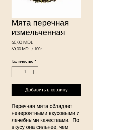
Мята перечная
измельченная
Цена
60,00 MDL
60,00 MDL
/
100г
60,00 MDL
за
Количество
*
100
Граммы
Добавить в корзину
Перечная мята обладает
невероятными вкусовыми и
лечебными качествами. По
вкусу она сильнее, чем