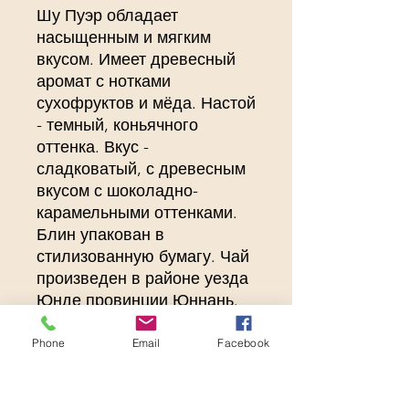
Шу Пуэр обладает
насыщенным и мягким
вкусом. Имеет древесный
аромат с нотками
сухофруктов и мёда. Настой
- темный, коньячного
оттенка. Вкус -
сладковатый, с древесным
вкусом с шоколадно-
карамельными оттенками.
Блин упакован в
стилизованную бумагу. Чай
произведен в районе уезда
Юнде провинции Юннань.
Пуэр улучшает
пищеварение, его полезно
Phone
Email
Facebook
пить после приема тяжелой,
жирной пищи. Это чай,