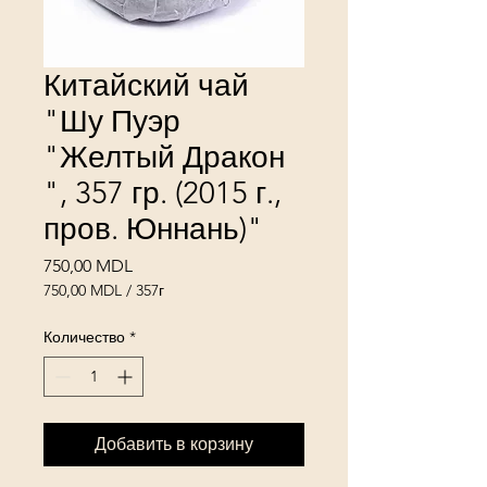
Китайский чай
"Шу Пуэр
"Желтый Дракон
", 357 гр. (2015 г.,
пров. Юннань)"
Цена
750,00 MDL
750,00 MDL
/
357г
750,00 MDL
за
Количество
*
357
Граммы
Добавить в корзину