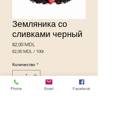
Земляника со
сливками черный
Цена
82,00 MDL
82,00 MDL
/
100г
82,00 MDL
за
Количество
*
100
Граммы
Phone
Email
Facebook
Добавить в корзину