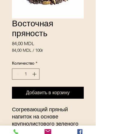
Восточная
пряность
Цена
84,00 MDL
84,00 MDL
/
100г
84,00 MDL
за
Количество
*
100
Граммы
Добавить в корзину
Согревающий пряный
напиток на основе
крупнолистового зеленого
чая Ганпаудер с