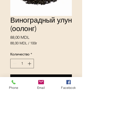
Виноградный улун
(оолонг)
Цена
88,00 MDL
88,00 MDL
/
100г
88,00 MDL
за
Количество
*
100
Граммы
Добавить в корзину
Phone
Email
Facebook
Оригинальный улун с
добавлением винограда.