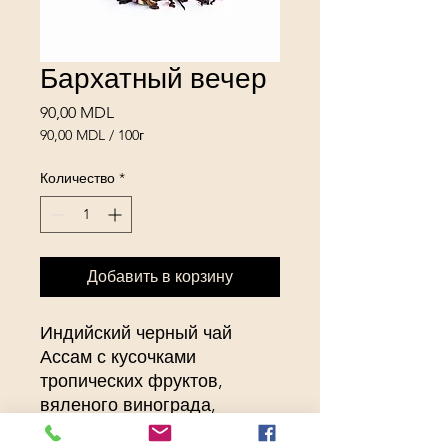
Бархатный вечер
Цена
90,00 MDL
90,00 MDL
/
100г
90,00 MDL
за
Количество
*
100
Граммы
Добавить в корзину
Индийский черный чай
Ассам с кусочками
тропических фруктов,
вяленого винограда,
цветками мальвы,