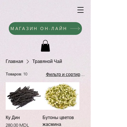
МАГАЗИН ОН-ЛАЙН
Главная
Травяной Чай
Товаров: 10
Фильтр и сортировка
Ку Дин
Бутоны цветов
жасмина
Цена
280,00 MDL